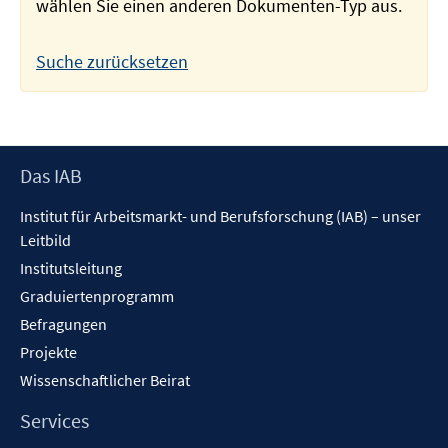
wählen Sie einen anderen Dokumenten-Typ aus.
Suche zurücksetzen
Footer
Das IAB
Inhalt
Institut für Arbeitsmarkt- und Berufsforschung (IAB) – unser
Leitbild
Institutsleitung
Graduiertenprogramm
Befragungen
Projekte
Wissenschaftlicher Beirat
Services