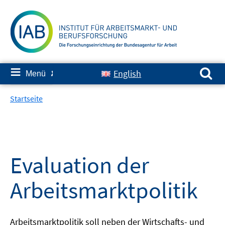
Springe
zum
Inhalt
Suchen nach:
≡
English
Menü
✘
Startseite
Evaluation der
Arbeitsmarktpolitik
Arbeitsmarktpolitik soll neben der Wirtschafts- und