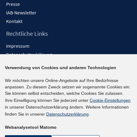
Presse
IAB-Newsletter
Kontakt
Rechtliche Links
Impressum
Datenschutzerklärung
Erklärung zur Barrierefreiheit
Verwendung von Cookies und anderen Technologien
Barrieren melden
Wir möchten unsere Online-Angebote auf Ihre Bedürfnisse
Social-Media-Kanäle
anpassen. Zu diesem Zweck setzen wir sogenannte Cookies ein.
Sie können selbst entscheiden, welche Cookies Sie zulassen.
BlueSky
Ihre Einwilligung können Sie jederzeit unter
Cookie-Einstellungen
YouTube
in unserer Datenschutzerklärung ändern. Weitere Informationen
LinkedIn
finden Sie in unserer
Datenschutzerklärung
.
XING
Webanalysetool Matomo
kununu