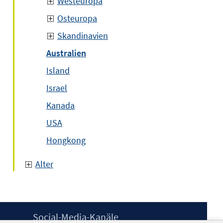
Westeuropa
Osteuropa
Skandinavien
Australien
Island
Israel
Kanada
USA
Hongkong
Alter
Social-Media-Kanäle