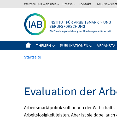
Springe
Weitere IAB Websites
Presse
Kontakt
IAB-Newslet
zum
Inhalt
THEMEN
PUBLIKATIONEN
VERANSTA
Startseite
Evaluation der Arb
Arbeitsmarktpolitik soll neben der Wirtschafts-
Arbeitslosigkeit leisten. Aber ist sie dabei au