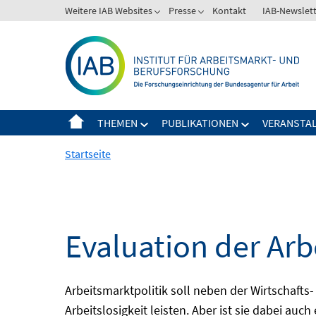
Springe
Weitere IAB Websites
Presse
Kontakt
IAB-Newslet
zum
Inhalt
THEMEN
PUBLIKATIONEN
VERANSTA
Startseite
Evaluation der Arb
Arbeitsmarktpolitik soll neben der Wirtschafts-
Arbeitslosigkeit leisten. Aber ist sie dabei au