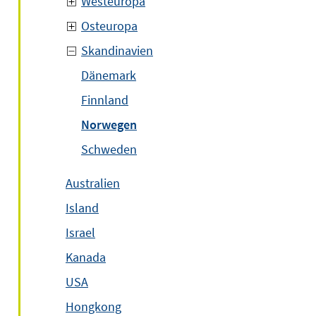
Westeuropa
Osteuropa
Skandinavien
Dänemark
Finnland
Norwegen
Schweden
Australien
Island
Israel
Kanada
USA
Hongkong