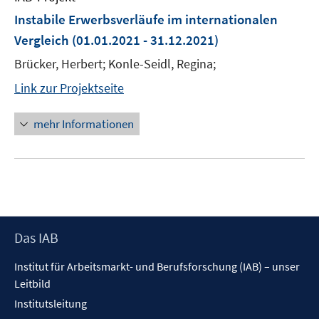
Instabile Erwerbsverläufe im internationalen
Vergleich
(01.01.2021 - 31.12.2021)
Brücker, Herbert; Konle-Seidl, Regina;
Link zur Projektseite
mehr Informationen
Footer
Das IAB
Inhalt
Institut für Arbeitsmarkt- und Berufsforschung (IAB) – unser
Leitbild
Institutsleitung