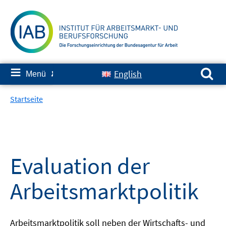
Springe
zum
Inhalt
Suchen nach:
≡
English
Menü
✘
Startseite
Evaluation der
Arbeitsmarktpolitik
Arbeitsmarktpolitik soll neben der Wirtschafts- und