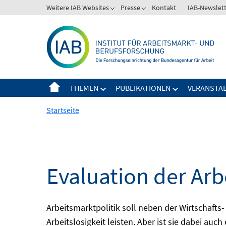
Springe
Weitere IAB Websites
Presse
Kontakt
IAB-Newslet
zum
Inhalt
THEMEN
PUBLIKATIONEN
VERANSTA
Startseite
Evaluation der Arb
Arbeitsmarktpolitik soll neben der Wirtschafts-
Arbeitslosigkeit leisten. Aber ist sie dabei au