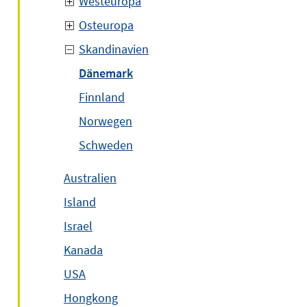
Westeuropa
Osteuropa
Skandinavien
Dänemark
Finnland
Norwegen
Schweden
Australien
Island
Israel
Kanada
USA
Hongkong