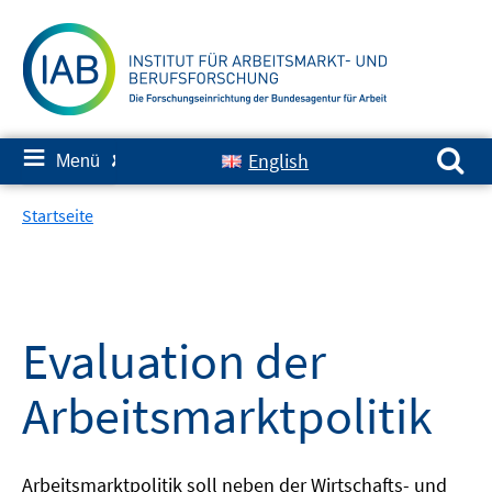
Springe
zum
Inhalt
Suchen nach:
≡
English
Menü
✘
Startseite
Evaluation der
Arbeitsmarktpolitik
Arbeitsmarktpolitik soll neben der Wirtschafts- und