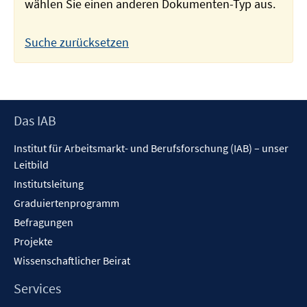
wählen Sie einen anderen Dokumenten-Typ aus.
Suche zurücksetzen
Footer
Das IAB
Inhalt
Institut für Arbeitsmarkt- und Berufsforschung (IAB) – unser
Leitbild
Institutsleitung
Graduiertenprogramm
Befragungen
Projekte
Wissenschaftlicher Beirat
Services