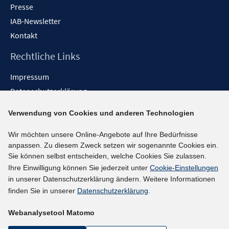
Presse
IAB-Newsletter
Kontakt
Rechtliche Links
Impressum
Datenschutzerklärung
Erklärung zur Barrierefreiheit
Verwendung von Cookies und anderen Technologien
Barrieren melden
Wir möchten unsere Online-Angebote auf Ihre Bedürfnisse
Social-Media-Kanäle
anpassen. Zu diesem Zweck setzen wir sogenannte Cookies ein.
Sie können selbst entscheiden, welche Cookies Sie zulassen.
BlueSky
Ihre Einwilligung können Sie jederzeit unter
Cookie-Einstellungen
YouTube
in unserer Datenschutzerklärung ändern. Weitere Informationen
LinkedIn
finden Sie in unserer
Datenschutzerklärung
.
XING
Webanalysetool Matomo
kununu