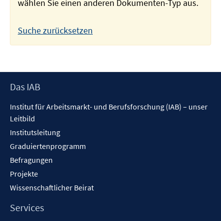
wählen Sie einen anderen Dokumenten-Typ aus.
Suche zurücksetzen
Footer
Das IAB
Inhalt
Institut für Arbeitsmarkt- und Berufsforschung (IAB) – unser
Leitbild
Institutsleitung
Graduiertenprogramm
Befragungen
Projekte
Wissenschaftlicher Beirat
Services