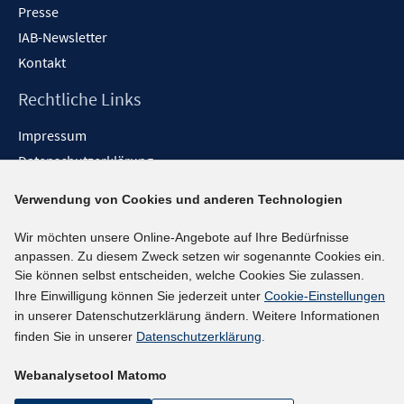
Presse
IAB-Newsletter
Kontakt
Rechtliche Links
Impressum
Datenschutzerklärung
Erklärung zur Barrierefreiheit
Verwendung von Cookies und anderen Technologien
Barrieren melden
Wir möchten unsere Online-Angebote auf Ihre Bedürfnisse
Social-Media-Kanäle
anpassen. Zu diesem Zweck setzen wir sogenannte Cookies ein.
Sie können selbst entscheiden, welche Cookies Sie zulassen.
BlueSky
Ihre Einwilligung können Sie jederzeit unter
Cookie-Einstellungen
YouTube
in unserer Datenschutzerklärung ändern. Weitere Informationen
LinkedIn
finden Sie in unserer
Datenschutzerklärung
.
XING
Webanalysetool Matomo
kununu