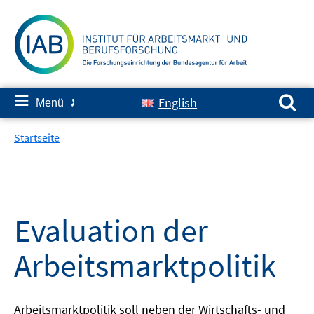
Springe
zum
Inhalt
Suchen nach:
≡
English
Menü
✘
Startseite
Evaluation der
Arbeitsmarktpolitik
Arbeitsmarktpolitik soll neben der Wirtschafts- und