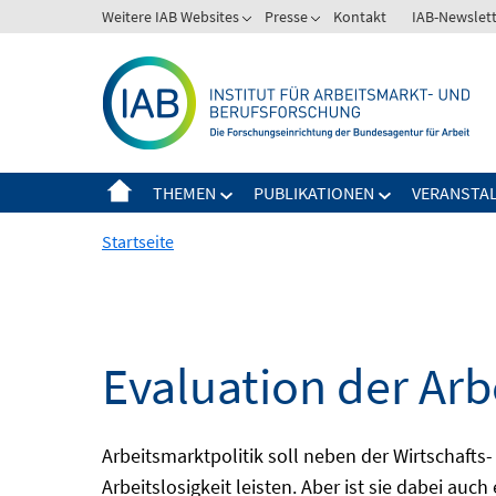
Springe
Weitere IAB Websites
Presse
Kontakt
IAB-Newslet
zum
Inhalt
THEMEN
PUBLIKATIONEN
VERANSTA
Startseite
Evaluation der Arb
Arbeitsmarktpolitik soll neben der Wirtschafts-
Arbeitslosigkeit leisten. Aber ist sie dabei au