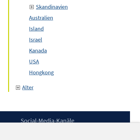
Skandinavien
Australien
Island
Israel
Kanada
USA
Hongkong
Alter
Social-Media-Kanäle
BlueSky