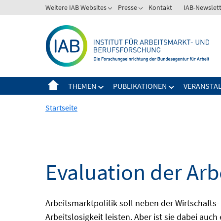
Springe
Weitere IAB Websites
Presse
Kontakt
IAB-Newslet
zum
Inhalt
THEMEN
PUBLIKATIONEN
VERANSTA
Startseite
Evaluation der Arb
Arbeitsmarktpolitik soll neben der Wirtschafts-
Arbeitslosigkeit leisten. Aber ist sie dabei au