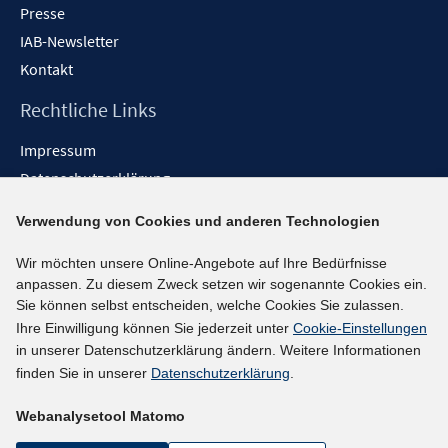
Presse
IAB-Newsletter
Kontakt
Rechtliche Links
Impressum
Datenschutzerklärung
Erklärung zur Barrierefreiheit
Verwendung von Cookies und anderen Technologien
Barrieren melden
Wir möchten unsere Online-Angebote auf Ihre Bedürfnisse
Social-Media-Kanäle
anpassen. Zu diesem Zweck setzen wir sogenannte Cookies ein.
Sie können selbst entscheiden, welche Cookies Sie zulassen.
BlueSky
Ihre Einwilligung können Sie jederzeit unter
Cookie-Einstellungen
YouTube
in unserer Datenschutzerklärung ändern. Weitere Informationen
LinkedIn
finden Sie in unserer
Datenschutzerklärung
.
XING
Webanalysetool Matomo
kununu