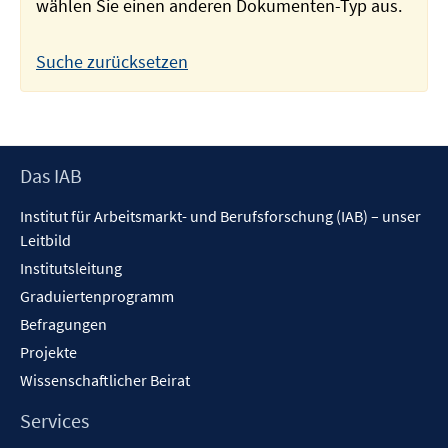
wählen Sie einen anderen Dokumenten-Typ aus.
Suche zurücksetzen
Footer
Das IAB
Inhalt
Institut für Arbeitsmarkt- und Berufsforschung (IAB) – unser
Leitbild
Institutsleitung
Graduiertenprogramm
Befragungen
Projekte
Wissenschaftlicher Beirat
Services