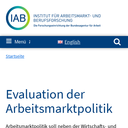
Springe
zum
Inhalt
Suchen nach:
≡
English
Menü
✘
Startseite
Evaluation der
Arbeitsmarktpolitik
Arbeitsmarktpolitik soll neben der Wirtschafts- und