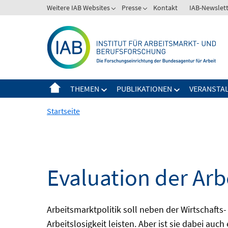
Springe
Weitere IAB Websites
Presse
Kontakt
IAB-Newslet
zum
Inhalt
THEMEN
PUBLIKATIONEN
VERANSTA
Startseite
Evaluation der Arb
Arbeitsmarktpolitik soll neben der Wirtschafts-
Arbeitslosigkeit leisten. Aber ist sie dabei au