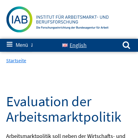
Springe
zum
Inhalt
Suchen nach:
≡
English
Menü
✘
Startseite
Evaluation der
Arbeitsmarktpolitik
Arbeitsmarktpolitik soll neben der Wirtschafts- und