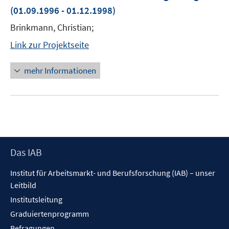
(01.09.1996 - 01.12.1998)
Brinkmann, Christian;
Link zur Projektseite
mehr Informationen
Footer
Das IAB
Inhalt
Institut für Arbeitsmarkt- und Berufsforschung (IAB) – unser
Leitbild
Institutsleitung
Graduiertenprogramm
Befragungen