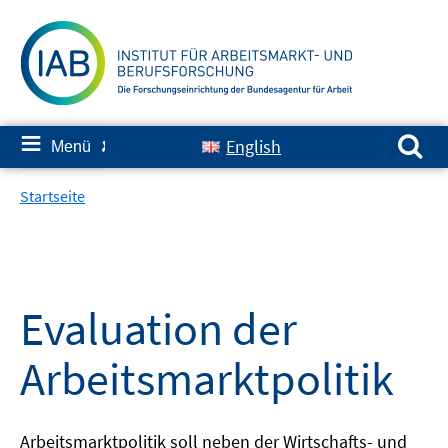
Springe
zum
Inhalt
Suchen nach:
≡
English
Menü
✘
Startseite
Evaluation der
Arbeitsmarktpolitik
Arbeitsmarktpolitik soll neben der Wirtschafts- und