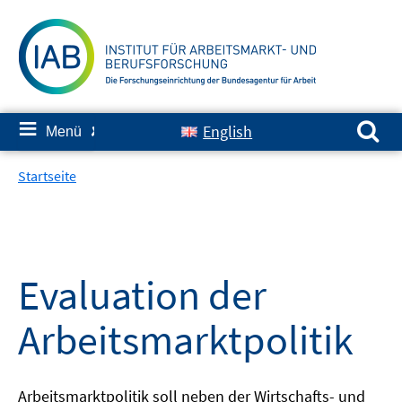
Springe
zum
Inhalt
Suchen nach:
≡
English
Menü
✘
Startseite
Evaluation der
Arbeitsmarktpolitik
Arbeitsmarktpolitik soll neben der Wirtschafts- und