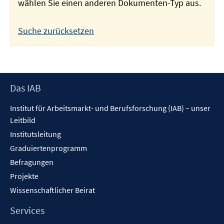
wählen Sie einen anderen Dokumenten-Typ aus.
Suche zurücksetzen
Footer
Das IAB
Inhalt
Institut für Arbeitsmarkt- und Berufsforschung (IAB) – unser
Leitbild
Institutsleitung
Graduiertenprogramm
Befragungen
Projekte
Wissenschaftlicher Beirat
Services