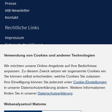
Presse
IAB-Newsletter
Kontakt
Rechtliche Links
Impressum
Datenschutzerklärung
Erklärung zur Barrierefreiheit
Verwendung von Cookies und anderen Technologien
Barrieren melden
Wir möchten unsere Online-Angebote auf Ihre Bedürfnisse
Social-Media-Kanäle
anpassen. Zu diesem Zweck setzen wir sogenannte Cookies ein.
Sie können selbst entscheiden, welche Cookies Sie zulassen.
BlueSky
Ihre Einwilligung können Sie jederzeit unter
Cookie-Einstellungen
YouTube
in unserer Datenschutzerklärung ändern. Weitere Informationen
LinkedIn
finden Sie in unserer
Datenschutzerklärung
.
XING
Webanalysetool Matomo
kununu