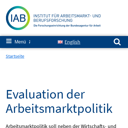
Springe
zum
Inhalt
Suchen nach:
≡
English
Menü
✘
Startseite
Evaluation der
Arbeitsmarktpolitik
Arbeitsmarktpolitik soll neben der Wirtschafts- und