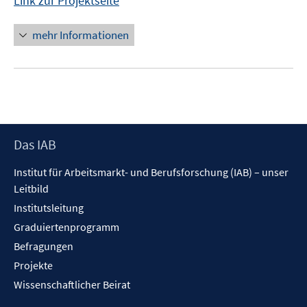
Link zur Projektseite
mehr Informationen
Footer
Das IAB
Inhalt
Institut für Arbeitsmarkt- und Berufsforschung (IAB) – unser
Leitbild
Institutsleitung
Graduiertenprogramm
Befragungen
Projekte
Wissenschaftlicher Beirat