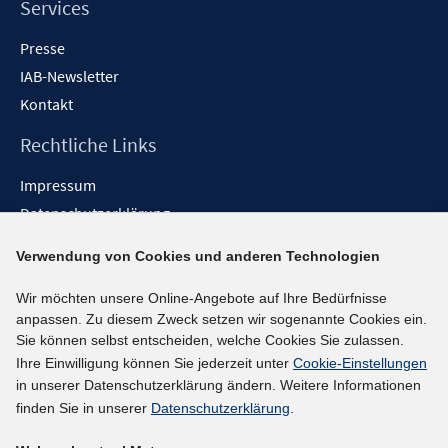
Services
Presse
IAB-Newsletter
Kontakt
Rechtliche Links
Impressum
Datenschutzerklärung
Erklärung zur Barrierefreiheit
Verwendung von Cookies und anderen Technologien
Barrieren melden
Wir möchten unsere Online-Angebote auf Ihre Bedürfnisse
Social-Media-Kanäle
anpassen. Zu diesem Zweck setzen wir sogenannte Cookies ein.
Sie können selbst entscheiden, welche Cookies Sie zulassen.
BlueSky
Ihre Einwilligung können Sie jederzeit unter
Cookie-Einstellungen
YouTube
in unserer Datenschutzerklärung ändern. Weitere Informationen
LinkedIn
finden Sie in unserer
Datenschutzerklärung
.
XING