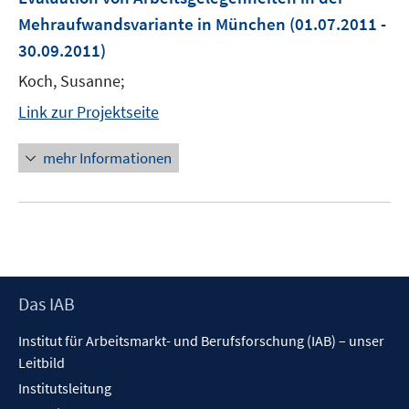
Mehraufwandsvariante in München
(01.07.2011 -
30.09.2011)
Koch, Susanne;
Link zur Projektseite
mehr Informationen
Footer
Das IAB
Inhalt
Institut für Arbeitsmarkt- und Berufsforschung (IAB) – unser
Leitbild
Institutsleitung