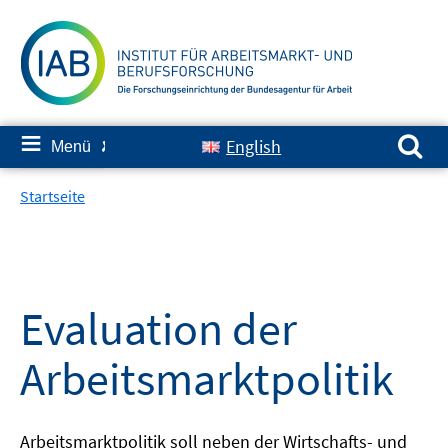
Springe
zum
Inhalt
Suchen nach:
≡
English
Menü
✘
Startseite
Evaluation der
Arbeitsmarktpolitik
Arbeitsmarktpolitik soll neben der Wirtschafts- und