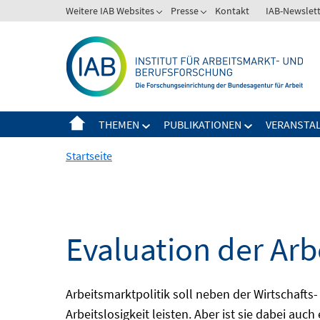
Springe
Weitere IAB Websites
Presse
Kontakt
IAB-Newslet
zum
Inhalt
THEMEN
PUBLIKATIONEN
VERANSTA
Startseite
Evaluation der Arb
Arbeitsmarktpolitik soll neben der Wirtschafts-
Arbeitslosigkeit leisten. Aber ist sie dabei au