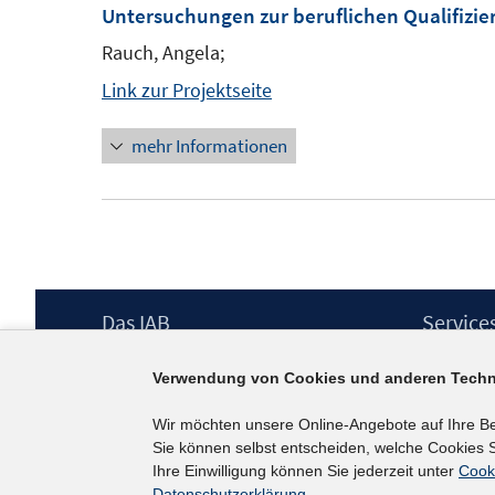
Untersuchungen zur beruflichen Qualifizie
Rauch, Angela;
Link zur Projektseite
mehr Informationen
Footer
Das IAB
Service
Inhalt
Institut für Arbeitsmarkt- und
Presse
Verwendung von Cookies und anderen Techn
Berufsforschung (IAB) – unser Leitbild
IAB-Newsl
Institutsleitung
Kontakt
Wir möchten unsere Online-Angebote auf Ihre B
Graduiertenprogramm
Sie können selbst entscheiden, welche Cookies S
Befragungen
Ihre Einwilligung können Sie jederzeit unter
Cook
Projekte
Datenschutzerklärung
.