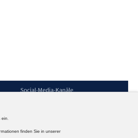
Social-Media-Kanäle
BlueSky
YouTube
LinkedIn
 ein.
XING
kununu
rmationen finden Sie in unserer