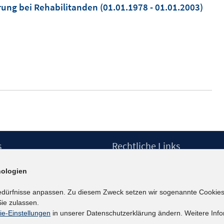
rung bei Rehabilitanden
(01.01.1978 - 01.01.2003)
s
Rechtliche Links
Impressum
ologien
etter
Datenschutzerklärung
Erklärung zur Barrierefreiheit
edürfnisse anpassen. Zu diesem Zweck setzen wir sogenannte Cookies
Barrieren melden
ie zulassen.
ie-Einstellungen
in unserer Datenschutzerklärung ändern. Weitere Info