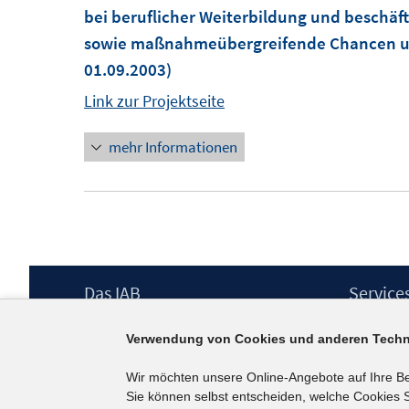
bei beruflicher Weiterbildung und beschä
sowie maßnahmeübergreifende Chancen u
01.09.2003)
Link zur Projektseite
mehr Informationen
Footer
Das IAB
Service
Inhalt
Institut für Arbeitsmarkt- und
Presse
Verwendung von Cookies und anderen Techn
Berufsforschung (IAB) – unser Leitbild
IAB-Newsl
Institutsleitung
Kontakt
Wir möchten unsere Online-Angebote auf Ihre B
Graduiertenprogramm
Sie können selbst entscheiden, welche Cookies S