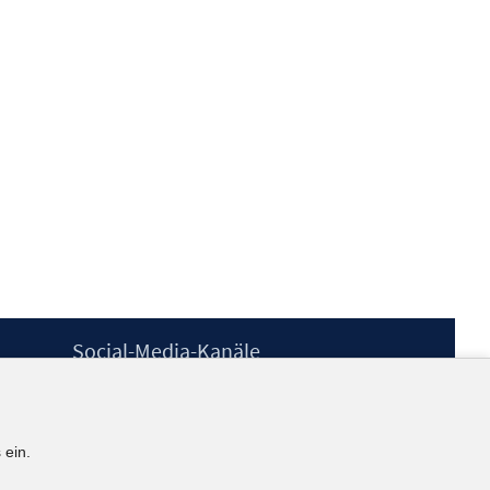
Social-Media-Kanäle
BlueSky
YouTube
LinkedIn
 ein.
XING