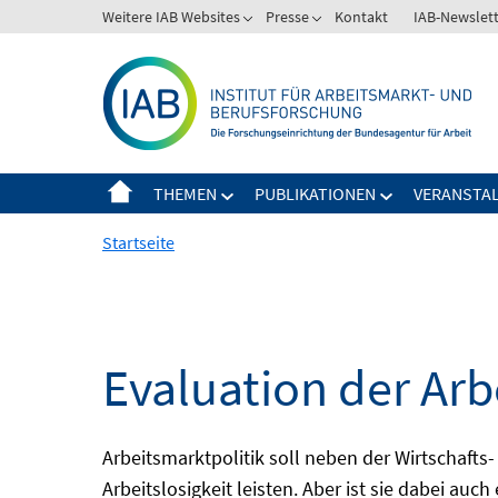
Springe
Weitere IAB Websites
Presse
Kontakt
IAB-Newslet
zum
Inhalt
THEMEN
PUBLIKATIONEN
VERANSTA
Startseite
Evaluation der Arb
Arbeitsmarktpolitik soll neben der Wirtschafts-
Arbeitslosigkeit leisten. Aber ist sie dabei au