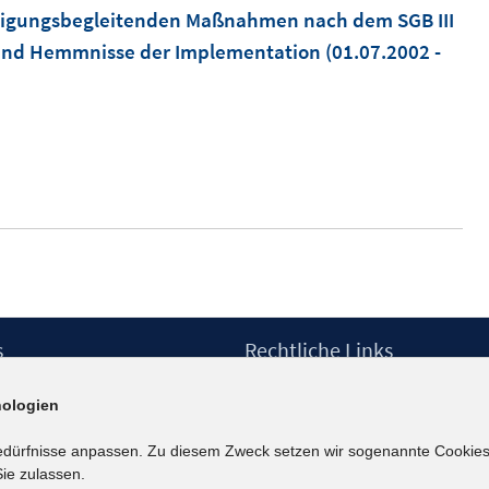
ftigungsbegleitenden Maßnahmen nach dem SGB III
nd Hemmnisse der Implementation
(01.07.2002 -
s
Rechtliche Links
Impressum
ologien
etter
Datenschutzerklärung
Erklärung zur Barrierefreiheit
edürfnisse anpassen. Zu diesem Zweck setzen wir sogenannte Cookies
Barrieren melden
ie zulassen.