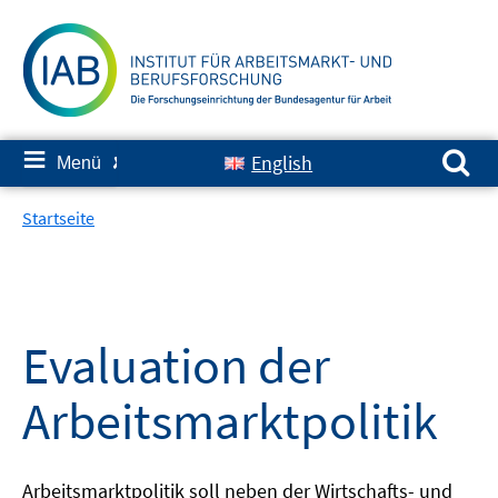
Springe
zum
Inhalt
Suchen nach:
≡
English
Menü
✘
Startseite
Evaluation der
Arbeitsmarktpolitik
Arbeitsmarktpolitik soll neben der Wirtschafts- und