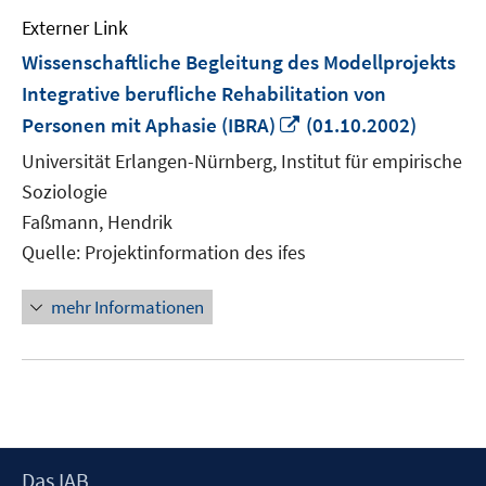
Externer Link
Wissenschaftliche Begleitung des Modellprojekts
Integrative berufliche Rehabilitation von
In
Personen mit Aphasie (IBRA)
(01.10.2002)
neuem
Universität Erlangen-Nürnberg, Institut für empirische
Fenster
Soziologie
öffnen
Faßmann, Hendrik
Quelle: Projektinformation des ifes
mehr Informationen
Footer
Das IAB