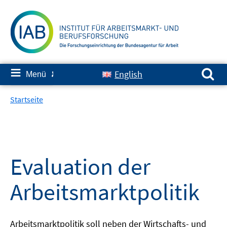
Springe
zum
Inhalt
Suchen nach:
≡
English
Menü
✘
Startseite
Evaluation der
Arbeitsmarktpolitik
Arbeitsmarktpolitik soll neben der Wirtschafts- und