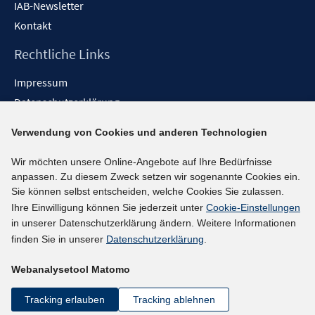
IAB-Newsletter
Kontakt
Rechtliche Links
Impressum
Datenschutzerklärung
Erklärung zur Barrierefreiheit
Verwendung von Cookies und anderen Technologien
Barrieren melden
Wir möchten unsere Online-Angebote auf Ihre Bedürfnisse
Social-Media-Kanäle
anpassen. Zu diesem Zweck setzen wir sogenannte Cookies ein.
Sie können selbst entscheiden, welche Cookies Sie zulassen.
BlueSky
Ihre Einwilligung können Sie jederzeit unter
Cookie-Einstellungen
YouTube
in unserer Datenschutzerklärung ändern. Weitere Informationen
LinkedIn
finden Sie in unserer
Datenschutzerklärung
.
XING
Webanalysetool Matomo
kununu
Netiquette
Tracking erlauben
Tracking ablehnen