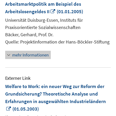
Arbeitsmarktpolitik am Beispiel des
In
Arbeitslosengeldes II
(01.01.2005)
neuem
Universität Duisburg-Essen, Instituts für
Fenster
Praxisorientierte Sozialwissenschaften
öffnen
Bäcker, Gerhard, Prof. Dr.
Quelle: Projektinformation der Hans-Böckler-Stiftung
mehr Informationen
Externer Link
Welfare to Work: ein neuer Weg zur Reform der
Grundsicherung? Theoretische Analyse und
Erfahrungen in ausgewählten Industrieländern
In
(01.05.2003)
neuem