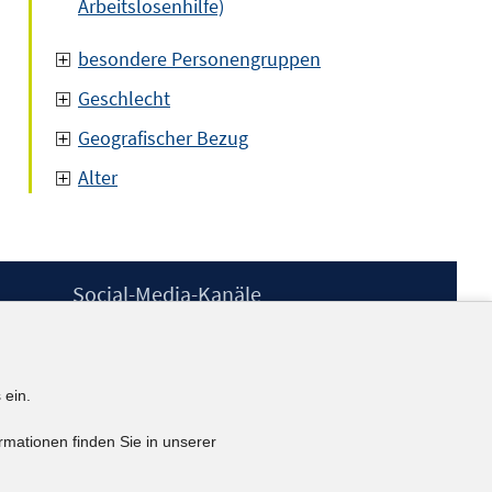
Arbeitslosenhilfe)
besondere Personengruppen
Geschlecht
Geografischer Bezug
Alter
Social-Media-Kanäle
BlueSky
YouTube
LinkedIn
 ein.
XING
kununu
rmationen finden Sie in unserer
Netiquette