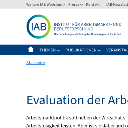
Springe
Weitere IAB Websites
Presse
Kontakt
IAB-Newslet
zum
Inhalt
THEMEN
PUBLIKATIONEN
VERANSTA
Startseite
Evaluation der Arb
Arbeitsmarktpolitik soll neben der Wirtschafts-
Arbeitslosigkeit leisten. Aber ist sie dabei au