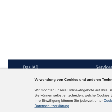
Footer
Das IAB
Service
Inhalt
Institut für Arbeitsmarkt- und
Presse
Verwendung von Cookies und anderen Techn
Berufsforschung (IAB) – unser Leitbild
IAB-Newsl
Institutsleitung
Kontakt
Wir möchten unsere Online-Angebote auf Ihre B
Graduiertenprogramm
Sie können selbst entscheiden, welche Cookies S
Befragungen
Ihre Einwilligung können Sie jederzeit unter
Cook
Projekte
Datenschutzerklärung
.
Wissenschaftlicher Beirat