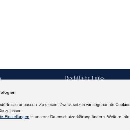
s
Rechtliche Links
Impressum
ologien
etter
Datenschutzerklärung
Erklärung zur Barrierefreiheit
edürfnisse anpassen. Zu diesem Zweck setzen wir sogenannte Cookies
Barrieren melden
ie zulassen.
ie-Einstellungen
in unserer Datenschutzerklärung ändern. Weitere Info