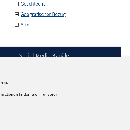
Geschlecht
Geografischer Bezug
Alter
Social-Media-Kanäle
BlueSky
YouTube
LinkedIn
 ein.
XING
kununu
rmationen finden Sie in unserer
Netiquette