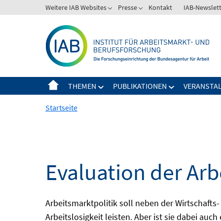
Springe
Weitere IAB Websites
Presse
Kontakt
IAB-Newslet
zum
Inhalt
THEMEN
PUBLIKATIONEN
VERANSTA
Startseite
Evaluation der Arb
Arbeitsmarktpolitik soll neben der Wirtschafts-
Arbeitslosigkeit leisten. Aber ist sie dabei au