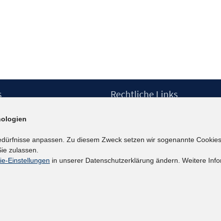
s
Rechtliche Links
Impressum
ologien
etter
Datenschutzerklärung
Erklärung zur Barrierefreiheit
edürfnisse anpassen. Zu diesem Zweck setzen wir sogenannte Cookies
Barrieren melden
ie zulassen.
ie-Einstellungen
in unserer Datenschutzerklärung ändern. Weitere Info