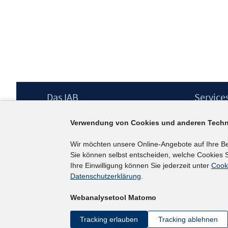
Footer
Das IAB
Service
Inhalt
Institut für Arbeitsmarkt- und
Presse
Verwendung von Cookies und anderen Techn
Berufsforschung (IAB) – unser Leitbild
IAB-Newsl
Institutsleitung
Kontakt
Wir möchten unsere Online-Angebote auf Ihre B
Graduiertenprogramm
Sie können selbst entscheiden, welche Cookies S
Befragungen
Ihre Einwilligung können Sie jederzeit unter
Cook
Projekte
Datenschutzerklärung
.
Wissenschaftlicher Beirat
Webanalysetool Matomo
Tracking erlauben
Tracking ablehnen