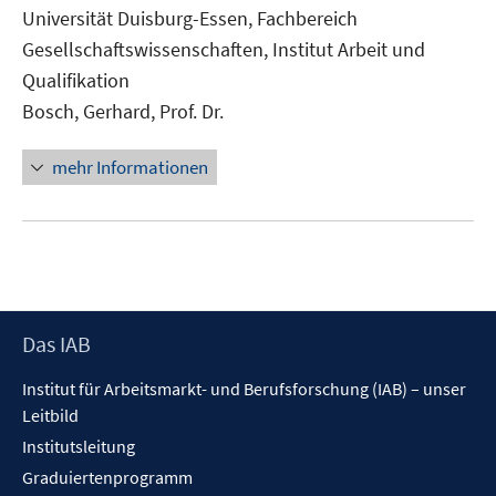
neuem
Universität Duisburg-Essen, Fachbereich
Fenster
Gesellschaftswissenschaften, Institut Arbeit und
öffnen
Qualifikation
Bosch, Gerhard, Prof. Dr.
mehr Informationen
Footer
Das IAB
Inhalt
Institut für Arbeitsmarkt- und Berufsforschung (IAB) – unser
Leitbild
Institutsleitung
Graduiertenprogramm