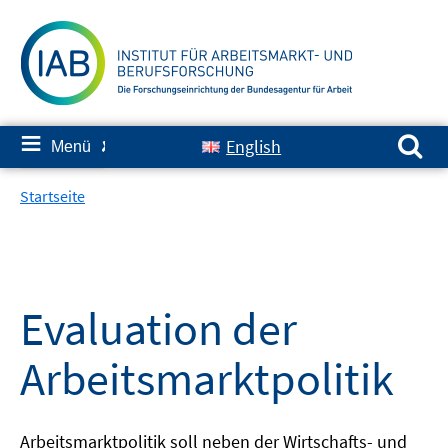
Springe
zum
Inhalt
Suchen nach:
≡
English
Menü
✘
Startseite
Evaluation der
Arbeitsmarktpolitik
Arbeitsmarktpolitik soll neben der Wirtschafts- und