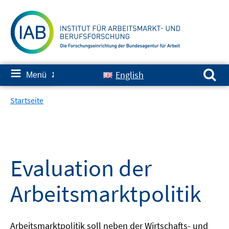
Springe
zum
Inhalt
Suchen nach:
≡
English
Menü
✘
Startseite
Evaluation der
Arbeitsmarktpolitik
Arbeitsmarktpolitik soll neben der Wirtschafts- und