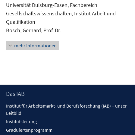
neuem
Universität Duisburg-Essen, Fachbereich
Fenster
Gesellschaftswissenschaften, Institut Arbeit und
öffnen
Qualifikation
Bosch, Gerhard, Prof. Dr.
mehr Informationen
Footer
Das IAB
Inhalt
Institut für Arbeitsmarkt- und Berufsforschung (IAB) – unser
Leitbild
Institutsleitung
Graduiertenprogramm