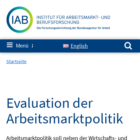
Springe
zum
Inhalt
Suchen nach:
≡
English
Menü
✘
Startseite
Evaluation der
Arbeitsmarktpolitik
Arbeitsmarktpolitik soll neben der Wirtschafts- und