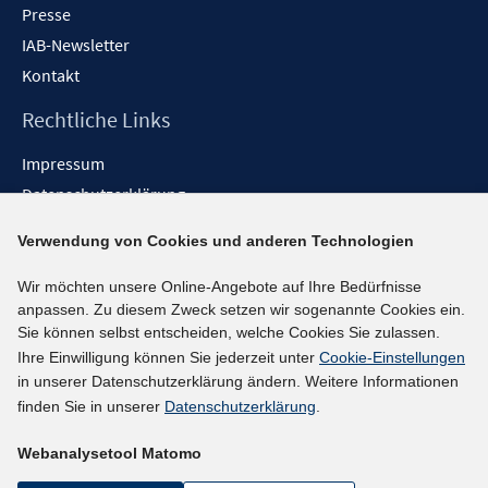
Presse
IAB-Newsletter
Kontakt
Rechtliche Links
Impressum
Datenschutzerklärung
Erklärung zur Barrierefreiheit
Verwendung von Cookies und anderen Technologien
Barrieren melden
Wir möchten unsere Online-Angebote auf Ihre Bedürfnisse
Social-Media-Kanäle
anpassen. Zu diesem Zweck setzen wir sogenannte Cookies ein.
Sie können selbst entscheiden, welche Cookies Sie zulassen.
BlueSky
Ihre Einwilligung können Sie jederzeit unter
Cookie-Einstellungen
YouTube
in unserer Datenschutzerklärung ändern. Weitere Informationen
LinkedIn
finden Sie in unserer
Datenschutzerklärung
.
XING
Webanalysetool Matomo
kununu