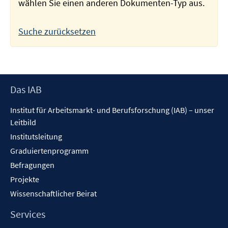
wählen Sie einen anderen Dokumenten-Typ aus.
Suche zurücksetzen
Footer
Das IAB
Inhalt
Institut für Arbeitsmarkt- und Berufsforschung (IAB) – unser
Leitbild
Institutsleitung
Graduiertenprogramm
Befragungen
Projekte
Wissenschaftlicher Beirat
Services