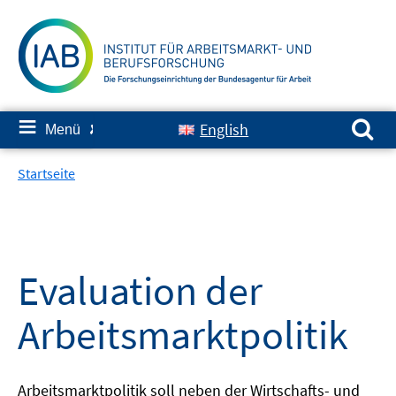
Springe
zum
Inhalt
Suchen nach:
≡
English
Menü
✘
Startseite
Evaluation der
Arbeitsmarktpolitik
Arbeitsmarktpolitik soll neben der Wirtschafts- und