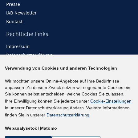
Presse
IAB-Newsletter
Kontakt
Rechtliche Links
Impressum
Datenschutzerklärung
Erklärung zur Barrierefreiheit
Verwendung von Cookies und anderen Technologien
Barrieren melden
Wir möchten unsere Online-Angebote auf Ihre Bedürfnisse
Social-Media-Kanäle
anpassen. Zu diesem Zweck setzen wir sogenannte Cookies ein.
Sie können selbst entscheiden, welche Cookies Sie zulassen.
BlueSky
Ihre Einwilligung können Sie jederzeit unter
Cookie-Einstellungen
YouTube
in unserer Datenschutzerklärung ändern. Weitere Informationen
LinkedIn
finden Sie in unserer
Datenschutzerklärung
.
XING
Webanalysetool Matomo
kununu