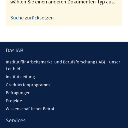
wählen Sie einen anderen Dokumenten-Typ aus.
Suche zurücksetzen
Footer
Das IAB
Inhalt
Institut für Arbeitsmarkt- und Berufsforschung (IAB) – unser
Leitbild
Institutsleitung
Graduiertenprogramm
Befragungen
Projekte
Wissenschaftlicher Beirat
Services