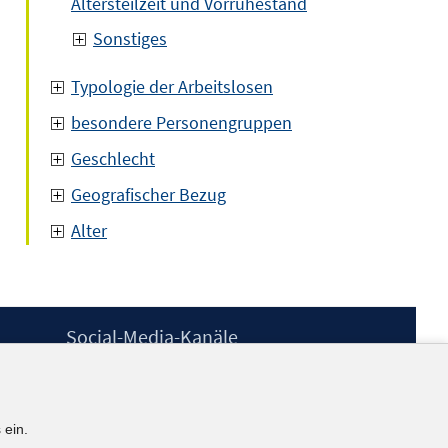
Altersteilzeit und Vorruhestand
Sonstiges
Typologie der Arbeitslosen
besondere Personengruppen
Geschlecht
Geografischer Bezug
Alter
Social-Media-Kanäle
BlueSky
YouTube
LinkedIn
 ein.
XING