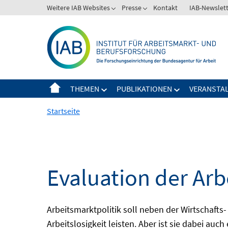
Springe
Weitere IAB Websites
Presse
Kontakt
IAB-Newslet
zum
Inhalt
THEMEN
PUBLIKATIONEN
VERANSTA
Startseite
Evaluation der Arb
Arbeitsmarktpolitik soll neben der Wirtschafts-
Arbeitslosigkeit leisten. Aber ist sie dabei au