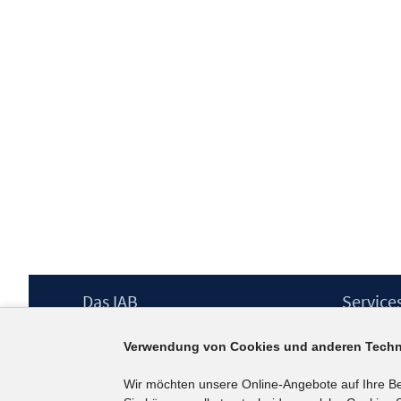
Footer
Das IAB
Service
Inhalt
Institut für Arbeitsmarkt- und
Presse
Verwendung von Cookies und anderen Techn
Berufsforschung (IAB) – unser Leitbild
IAB-Newsl
Institutsleitung
Kontakt
Wir möchten unsere Online-Angebote auf Ihre B
Graduiertenprogramm