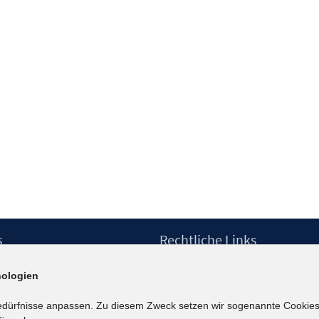
s
Rechtliche Links
Impressum
ologien
etter
Datenschutzerklärung
Erklärung zur Barrierefreiheit
edürfnisse anpassen. Zu diesem Zweck setzen wir sogenannte Cookies
Barrieren melden