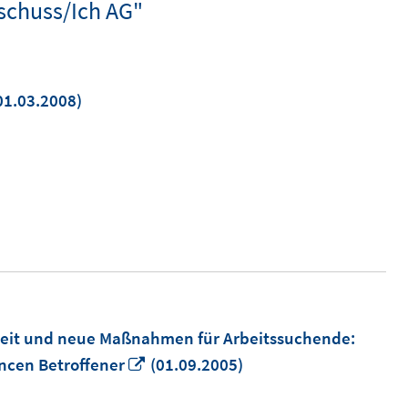
schuss/Ich AG"
01.03.2008)
euem
enster
ffnen
beit und neue Maßnahmen für Arbeitssuchende:
In
ancen Betroffener
(01.09.2005)
neuem