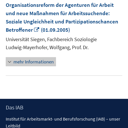
Organisationsreform der Agenturen für Arbeit
und neue Maßnahmen für Arbeitssuchende:
Soziale Ungleichheit und Partizipationschancen
In
Betroffener
(01.09.2005)
neuem
Universität Siegen, Fachbereich Soziologie
Fenster
Ludwig-Mayerhofer, Wolfgang, Prof. Dr.
öffnen
mehr Informationen
Footer
Das IAB
Inhalt
Institut für Arbeitsmarkt- und Berufsforschung (IAB) – unser
Leitbild