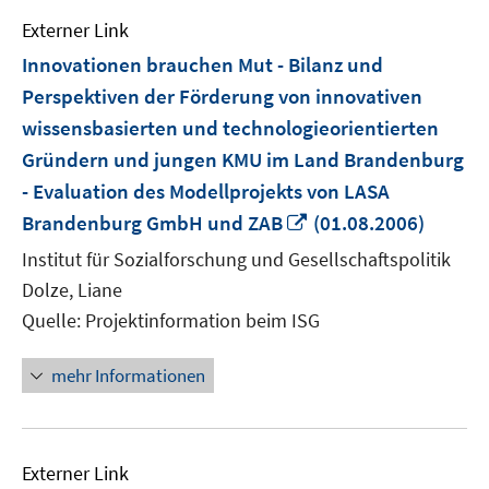
Externer Link
Innovationen brauchen Mut - Bilanz und
Perspektiven der Förderung von innovativen
wissensbasierten und technologieorientierten
Gründern und jungen KMU im Land Brandenburg
- Evaluation des Modellprojekts von LASA
In
Brandenburg GmbH und ZAB
(01.08.2006)
neuem
Institut für Sozialforschung und Gesellschaftspolitik
Fenster
Dolze, Liane
öffnen
Quelle: Projektinformation beim ISG
mehr Informationen
Externer Link