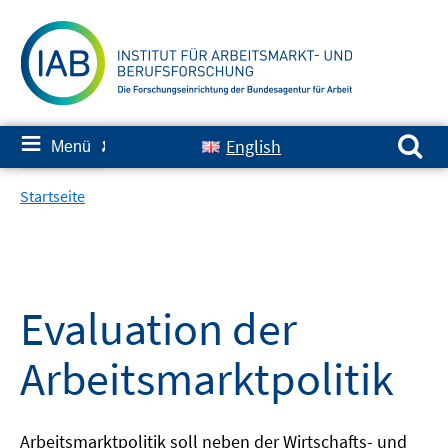
Springe
zum
Inhalt
Suchen nach:
≡
English
Menü
✘
Startseite
Evaluation der
Arbeitsmarktpolitik
Arbeitsmarktpolitik soll neben der Wirtschafts- und