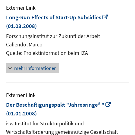
Externer Link
In
Long-Run Effects of Start-Up Subsidies
neuem
(01.03.2008)
Fenster
Forschungsinstitut zur Zukunft der Arbeit
öffnen
Caliendo, Marco
Quelle: Projektinformation beim IZA
mehr Informationen
Externer Link
In
Der Beschäftigungspakt "Jahresringe® "
neuem
(01.01.2008)
Fenster
isw Institut für Strukturpolitik und
öffnen
Wirtschaftsförderung gemeinnützige Gesellschaft