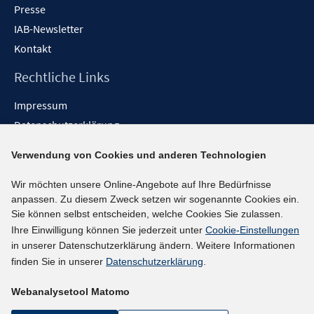
Presse
IAB-Newsletter
Kontakt
Rechtliche Links
Impressum
Datenschutzerklärung
Erklärung zur Barrierefreiheit
Verwendung von Cookies und anderen Technologien
Barrieren melden
Wir möchten unsere Online-Angebote auf Ihre Bedürfnisse
Social-Media-Kanäle
anpassen. Zu diesem Zweck setzen wir sogenannte Cookies ein.
Sie können selbst entscheiden, welche Cookies Sie zulassen.
BlueSky
Ihre Einwilligung können Sie jederzeit unter
Cookie-Einstellungen
YouTube
in unserer Datenschutzerklärung ändern. Weitere Informationen
LinkedIn
finden Sie in unserer
Datenschutzerklärung
.
XING
Webanalysetool Matomo
kununu