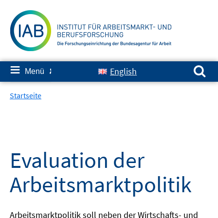
Springe
zum
Inhalt
Suchen nach:
≡
English
Menü
✘
Startseite
Evaluation der
Arbeitsmarktpolitik
Arbeitsmarktpolitik soll neben der Wirtschafts- und