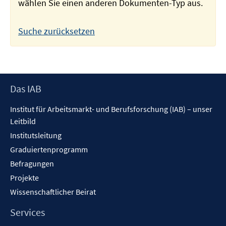
wählen Sie einen anderen Dokumenten-Typ aus.
Suche zurücksetzen
Footer
Das IAB
Inhalt
Institut für Arbeitsmarkt- und Berufsforschung (IAB) – unser
Leitbild
Institutsleitung
Graduiertenprogramm
Befragungen
Projekte
Wissenschaftlicher Beirat
Services