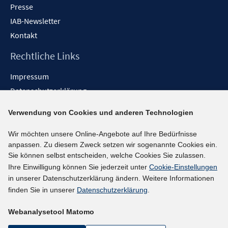
Presse
IAB-Newsletter
Kontakt
Rechtliche Links
Impressum
Datenschutzerklärung
Erklärung zur Barrierefreiheit
Verwendung von Cookies und anderen Technologien
Barrieren melden
Wir möchten unsere Online-Angebote auf Ihre Bedürfnisse
Social-Media-Kanäle
anpassen. Zu diesem Zweck setzen wir sogenannte Cookies ein.
Sie können selbst entscheiden, welche Cookies Sie zulassen.
BlueSky
Ihre Einwilligung können Sie jederzeit unter
Cookie-Einstellungen
YouTube
in unserer Datenschutzerklärung ändern. Weitere Informationen
LinkedIn
finden Sie in unserer
Datenschutzerklärung
.
XING
Webanalysetool Matomo
kununu