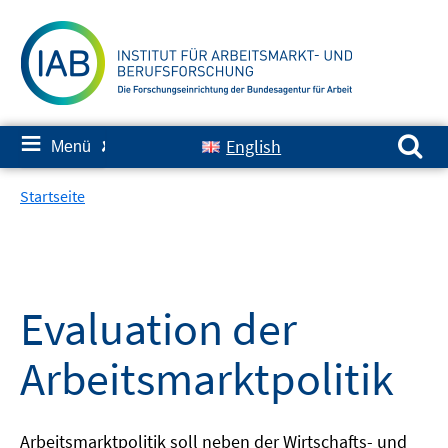
Springe
zum
Inhalt
Suchen nach:
≡
English
Menü
✘
Startseite
Evaluation der
Arbeitsmarktpolitik
Arbeitsmarktpolitik soll neben der Wirtschafts- und