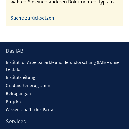
wählen Sie einen anderen Dokumenten-Typ aus.
Suche zurücksetzen
Footer
Das IAB
Inhalt
Institut für Arbeitsmarkt- und Berufsforschung (IAB) – unser
Leitbild
Institutsleitung
Graduiertenprogramm
Befragungen
Projekte
Wissenschaftlicher Beirat
Services