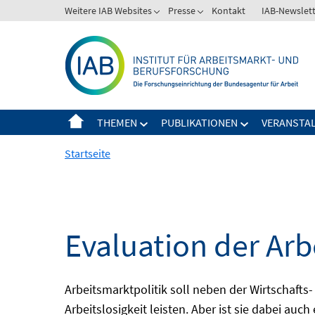
Springe
Weitere IAB Websites
Presse
Kontakt
IAB-Newslet
zum
Inhalt
THEMEN
PUBLIKATIONEN
VERANSTA
Startseite
Evaluation der Arb
Arbeitsmarktpolitik soll neben der Wirtschafts-
Arbeitslosigkeit leisten. Aber ist sie dabei au