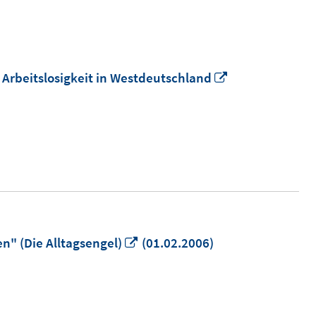
"
In
rbeitslosigkeit in Westdeutschland
neuem
Fenster
öffnen
In
n" (Die Alltagsengel)
(01.02.2006)
neuem
Fenster
öffnen