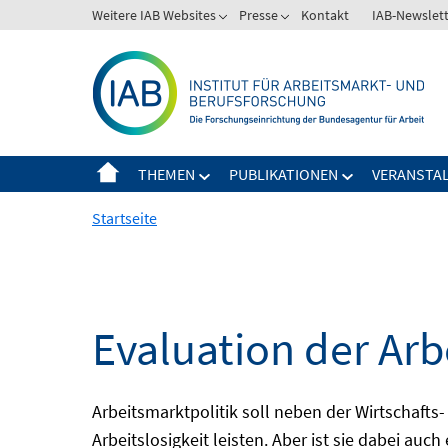
Springe
Weitere IAB Websites
Presse
Kontakt
IAB-Newslet
zum
Inhalt
THEMEN
PUBLIKATIONEN
VERANSTA
Startseite
Evaluation der Arb
Arbeitsmarktpolitik soll neben der Wirtschafts-
Arbeitslosigkeit leisten. Aber ist sie dabei au