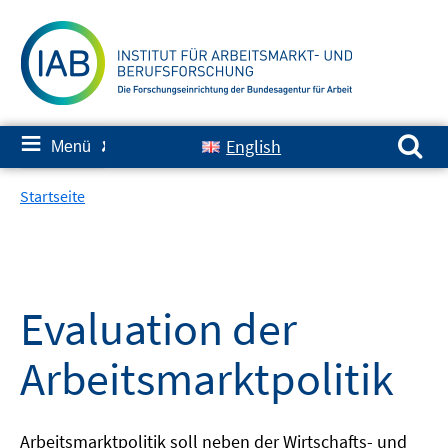
Springe
zum
Inhalt
Suchen nach:
≡
English
Menü
✘
Startseite
Evaluation der
Arbeitsmarktpolitik
Arbeitsmarktpolitik soll neben der Wirtschafts- und