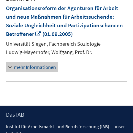
Organisationsreform der Agenturen für Arbeit
und neue Maßnahmen für Arbeitssuchende:
Soziale Ungleichheit und Partizipationschancen
In
Betroffener
(01.09.2005)
neuem
Universität Siegen, Fachbereich Soziologie
Fenster
Ludwig-Mayerhofer, Wolfgang, Prof. Dr.
öffnen
mehr Informationen
Footer
Das IAB
Inhalt
Institut für Arbeitsmarkt- und Berufsforschung (IAB) – unser