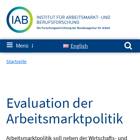
Springe
zum
Inhalt
Suchen nach:
≡
English
Menü
✘
Startseite
Evaluation der
Arbeitsmarktpolitik
Arbeitsmarktpolitik soll neben der Wirtschafts- und