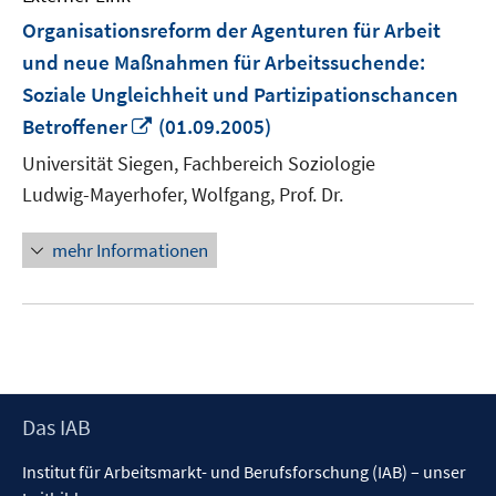
Organisationsreform der Agenturen für Arbeit
und neue Maßnahmen für Arbeitssuchende:
Soziale Ungleichheit und Partizipationschancen
In
Betroffener
(01.09.2005)
neuem
Universität Siegen, Fachbereich Soziologie
Fenster
Ludwig-Mayerhofer, Wolfgang, Prof. Dr.
öffnen
mehr Informationen
Footer
Das IAB
Inhalt
Institut für Arbeitsmarkt- und Berufsforschung (IAB) – unser