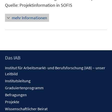
Fenster
Quelle: Projektinformation in SOFIS
öffnen
mehr Informationen
Footer
Das IAB
Inhalt
Institut für Arbeitsmarkt- und Berufsforschung (IAB) – unser
Leitbild
Institutsleitung
Graduiertenprogramm
Befragungen
Projekte
Wissenschaftlicher Beirat