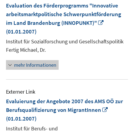
Evaluation des Förderprogramms "Innovative
arbeitsmarktpolitische Schwerpunktförderung
In
im Land Brandenburg (INNOPUNKT)"
neuem
(01.01.2007)
Fenster
Institut für Sozialforschung und Gesellschaftspolitik
öffnen
Fertig Michael, Dr.
mehr Informationen
Externer Link
Evaluierung der Angebote 2007 des AMS OÖ zur
In
Berufsqualifizierung von MigrantInnen
neuem
(01.01.2007)
Fenster
Institut für Berufs- und
öffnen