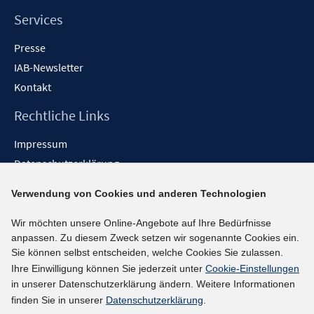
Services
Presse
IAB-Newsletter
Kontakt
Rechtliche Links
Impressum
Datenschutzerklärung
Erklärung zur Barrierefreiheit
Verwendung von Cookies und anderen Technologien
Barrieren melden
Wir möchten unsere Online-Angebote auf Ihre Bedürfnisse
Social-Media-Kanäle
anpassen. Zu diesem Zweck setzen wir sogenannte Cookies ein.
Sie können selbst entscheiden, welche Cookies Sie zulassen.
BlueSky
Ihre Einwilligung können Sie jederzeit unter
Cookie-Einstellungen
YouTube
in unserer Datenschutzerklärung ändern. Weitere Informationen
LinkedIn
finden Sie in unserer
Datenschutzerklärung
.