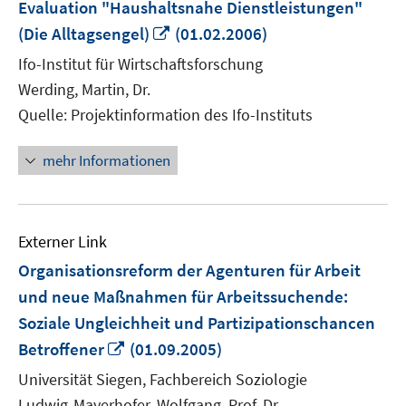
Evaluation "Haushaltsnahe Dienstleistungen"
In
(Die Alltagsengel)
(01.02.2006)
neuem
Ifo-Institut für Wirtschaftsforschung
Fenster
Werding, Martin, Dr.
öffnen
Quelle: Projektinformation des Ifo-Instituts
mehr Informationen
Externer Link
Organisationsreform der Agenturen für Arbeit
und neue Maßnahmen für Arbeitssuchende:
Soziale Ungleichheit und Partizipationschancen
In
Betroffener
(01.09.2005)
neuem
Universität Siegen, Fachbereich Soziologie
Fenster
Ludwig-Mayerhofer, Wolfgang, Prof. Dr.