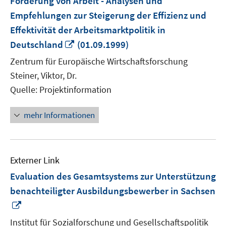
Förderung von Arbeit - Analysen und
Empfehlungen zur Steigerung der Effizienz und
Effektivität der Arbeitsmarktpolitik in
In
Deutschland
(01.09.1999)
neuem
Zentrum für Europäische Wirtschaftsforschung
Fenster
Steiner, Viktor, Dr.
öffnen
Quelle: Projektinformation
mehr Informationen
Externer Link
Evaluation des Gesamtsystems zur Unterstützung
benachteiligter Ausbildungsbewerber in Sachsen
In
neuem
Institut für Sozialforschung und Gesellschaftspolitik