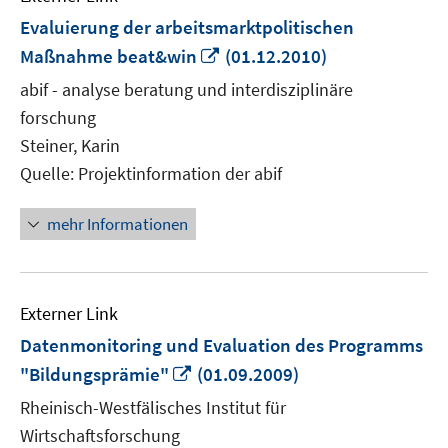
Evaluierung der arbeitsmarktpolitischen
In
Maßnahme beat&win
(01.12.2010)
neuem
abif - analyse beratung und interdisziplinäre
Fenster
forschung
öffnen
Steiner, Karin
Quelle: Projektinformation der abif
mehr Informationen
Externer Link
Datenmonitoring und Evaluation des Programms
In
"Bildungsprämie"
(01.09.2009)
neuem
Rheinisch-Westfälisches Institut für
Fenster
Wirtschaftsforschung
öffnen