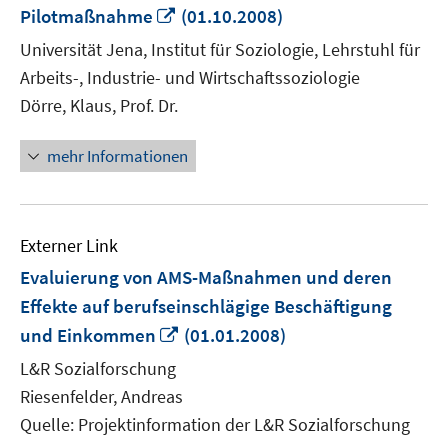
In
Pilotmaßnahme
(01.10.2008)
neuem
Universität Jena, Institut für Soziologie, Lehrstuhl für
Fenster
Arbeits-, Industrie- und Wirtschaftssoziologie
öffnen
Dörre, Klaus, Prof. Dr.
mehr Informationen
Externer Link
Evaluierung von AMS-Maßnahmen und deren
Effekte auf berufseinschlägige Beschäftigung
In
und Einkommen
(01.01.2008)
neuem
L&R Sozialforschung
Fenster
Riesenfelder, Andreas
öffnen
Quelle: Projektinformation der L&R Sozialforschung