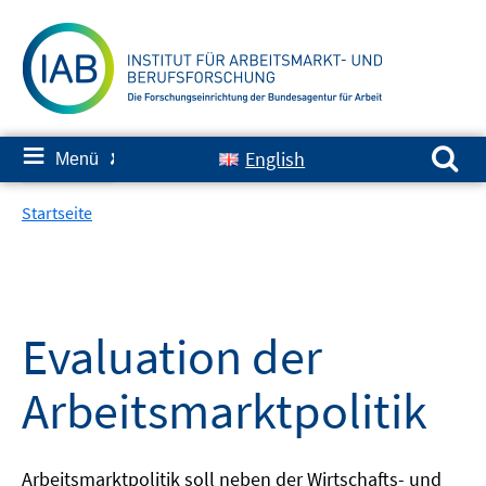
Springe
zum
Inhalt
Suchen nach:
≡
English
Menü
✘
Startseite
Evaluation der
Arbeitsmarktpolitik
Arbeitsmarktpolitik soll neben der Wirtschafts- und