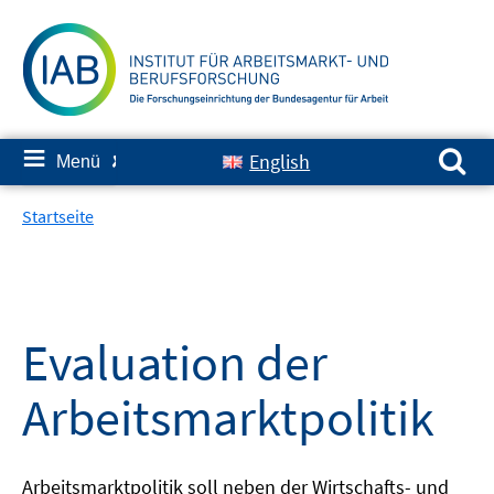
Springe
zum
Inhalt
Suchen nach:
≡
English
Menü
✘
Startseite
Evaluation der
Arbeitsmarktpolitik
Arbeitsmarktpolitik soll neben der Wirtschafts- und