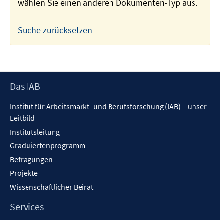
wählen Sie einen anderen Dokumenten-Typ aus.
Suche zurücksetzen
Footer
Das IAB
Inhalt
Institut für Arbeitsmarkt- und Berufsforschung (IAB) – unser
Leitbild
Institutsleitung
Graduiertenprogramm
Befragungen
Projekte
Wissenschaftlicher Beirat
Services