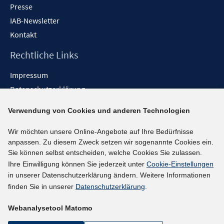
Presse
IAB-Newsletter
Kontakt
Rechtliche Links
Impressum
Datenschutzerklärung
Erklärung zur Barrierefreiheit
Verwendung von Cookies und anderen Technologien
Barrieren melden
Wir möchten unsere Online-Angebote auf Ihre Bedürfnisse
Social-Media-Kanäle
anpassen. Zu diesem Zweck setzen wir sogenannte Cookies ein.
Sie können selbst entscheiden, welche Cookies Sie zulassen.
BlueSky
Ihre Einwilligung können Sie jederzeit unter
Cookie-Einstellungen
YouTube
in unserer Datenschutzerklärung ändern. Weitere Informationen
LinkedIn
finden Sie in unserer
Datenschutzerklärung
.
XING
Webanalysetool Matomo
kununu