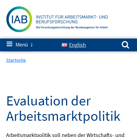
Springe
zum
Inhalt
Suchen nach:
≡
English
Menü
✘
Startseite
Evaluation der
Arbeitsmarktpolitik
Arbeitsmarktpolitik soll neben der Wirtschafts- und