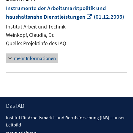
Instrumente der Arbeitsmarktpolitik und
In
haushaltsnahe Dienstleistungen
(01.12.2006)
neuem
Institut Arbeit und Technik
Fenster
Weinkopf, Claudia, Dr.
öffnen
Quelle: Projektinfo des IAQ
mehr Informationen
Footer
Das IAB
Inhalt
Institut für Arbeitsmarkt- und Berufsforschung (IAB) – unser
Leitbild