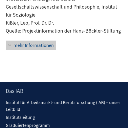
Fenster
Gesellschaftswissenschaft und Philosophie, Institut
öffnen
für Soziologie
Kißler, Leo, Prof. Dr. Dr.
Quelle: Projektinformation der Hans-Böckler-Stiftung
mehr Informationen
Footer
Das IAB
Inhalt
Institut für Arbeitsmarkt- und Berufsforschung (IAB) – unser
Leitbild
Institutsleitung
Graduiertenprogramm