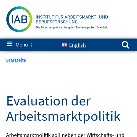
Springe
zum
Inhalt
Suchen nach:
≡
English
Menü
✘
Startseite
Evaluation der
Arbeitsmarktpolitik
Arbeitsmarktpolitik soll neben der Wirtschafts- und