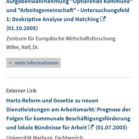
Aufgabenwahrnehmung "Optierende Kommune"
und "Arbeitsgemeinschaft" - Untersuchungsfeld
In
1: Deskriptive Analyse und Matching
neuem
(01.10.2005)
Fenster
Zentrum für Europäische Wirtschaftsforschung
öffnen
Wilke, Ralf, Dr.
mehr Informationen
Externer Link
Hartz-Reform und Gesetze zu neuen
Dienstleistungen am Arbeitsmarkt: Prognose der
Folgen für kommunale Beschäftigungsförderung
In
und lokale Bündnisse für Arbeit
(01.07.2003)
neuem
Universität Marburg, Fachbereich