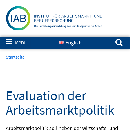
Springe
zum
Inhalt
Suchen nach:
≡
English
Menü
✘
Startseite
Evaluation der
Arbeitsmarktpolitik
Arbeitsmarktpolitik soll neben der Wirtschafts- und