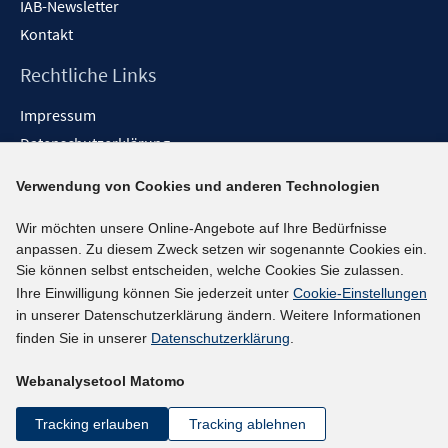
IAB-Newsletter
Kontakt
Rechtliche Links
Impressum
Datenschutzerklärung
Erklärung zur Barrierefreiheit
Verwendung von Cookies und anderen Technologien
Barrieren melden
Wir möchten unsere Online-Angebote auf Ihre Bedürfnisse
Social-Media-Kanäle
anpassen. Zu diesem Zweck setzen wir sogenannte Cookies ein.
Sie können selbst entscheiden, welche Cookies Sie zulassen.
BlueSky
Ihre Einwilligung können Sie jederzeit unter
Cookie-Einstellungen
YouTube
in unserer Datenschutzerklärung ändern. Weitere Informationen
LinkedIn
finden Sie in unserer
Datenschutzerklärung
.
XING
Webanalysetool Matomo
kununu
Netiquette
Tracking erlauben
Tracking ablehnen