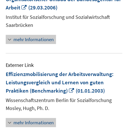
In
Arbeit
(29.03.2006)
neuem
Institut für Sozialforschung und Sozialwirtschaft
Fenster
Saarbrücken
öffnen
mehr Informationen
Externer Link
Effizienzmobilisierung der Arbeitsverwaltung:
Leistungsvergleich und Lernen von guten
In
Praktiken (Benchmarking)
(01.01.2003)
neuem
Wissenschaftszentrum Berlin für Sozialforschung
Fenster
Mosley, Hugh, Ph. D.
öffnen
mehr Informationen