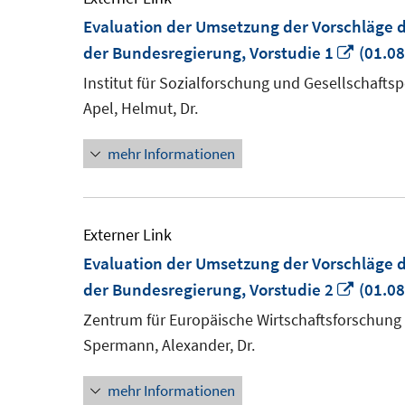
Evaluation der Umsetzung der Vorschläge 
In
der Bundesregierung, Vorstudie 1
(01.08
neue
Institut für Sozialforschung und Gesellschaftspo
Fenste
Apel, Helmut, Dr.
öffnen
mehr Informationen
Externer Link
Evaluation der Umsetzung der Vorschläge 
In
der Bundesregierung, Vorstudie 2
(01.08
neue
Zentrum für Europäische Wirtschaftsforschung
Fenste
Spermann, Alexander, Dr.
öffnen
mehr Informationen