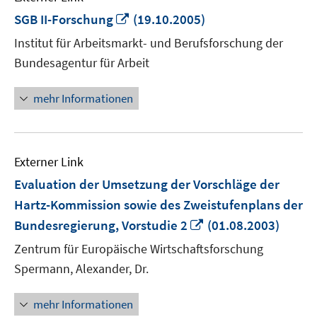
In
SGB II-Forschung
(19.10.2005)
neuem
Institut für Arbeitsmarkt- und Berufsforschung der
Fenster
Bundesagentur für Arbeit
öffnen
mehr Informationen
Externer Link
Evaluation der Umsetzung der Vorschläge der
Hartz-Kommission sowie des Zweistufenplans der
In
Bundesregierung, Vorstudie 2
(01.08.2003)
neuem
Zentrum für Europäische Wirtschaftsforschung
Fenster
Spermann, Alexander, Dr.
öffnen
mehr Informationen