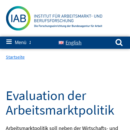
Springe
zum
Inhalt
Suchen nach:
≡
English
Menü
✘
Startseite
Evaluation der
Arbeitsmarktpolitik
Arbeitsmarktpolitik soll neben der Wirtschafts- und