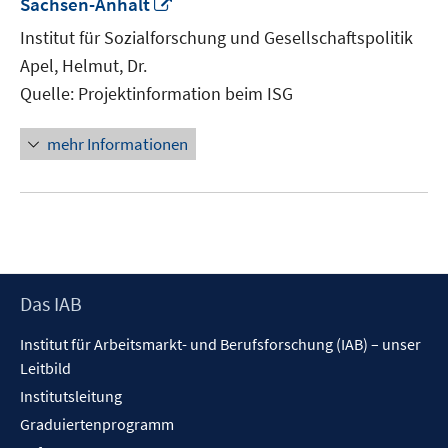
In
Sachsen-Anhalt
neuem
Institut für Sozialforschung und Gesellschaftspolitik
Fenster
Apel, Helmut, Dr.
öffnen
Quelle: Projektinformation beim ISG
mehr Informationen
Footer
Das IAB
Inhalt
Institut für Arbeitsmarkt- und Berufsforschung (IAB) – unser
Leitbild
Institutsleitung
Graduiertenprogramm