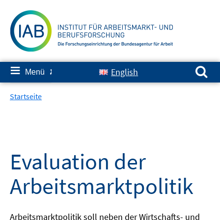
Springe
zum
Inhalt
Suchen nach:
≡
English
Menü
✘
Startseite
Evaluation der
Arbeitsmarktpolitik
Arbeitsmarktpolitik soll neben der Wirtschafts- und