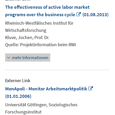
The effectiveness of active labor market
In
programs over the business cycle
(01.08.2013)
neuem
Rheinisch-Westfälisches Institut für
Fenster
Wirtschaftsforschung
öffnen
Kluve, Jochen, Prof. Dr.
Quelle: Projektinformation beim RWI
mehr Informationen
Externer Link
In
MonApoli - Monitor Arbeitsmarktpolitik
neuem
(01.01.2006)
Fenster
Universität Göttingen, Soziologisches
öffnen
Forschungsinstitut