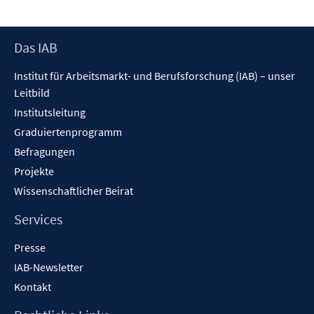
Footer
Das IAB
Inhalt
Institut für Arbeitsmarkt- und Berufsforschung (IAB) – unser
Leitbild
Institutsleitung
Graduiertenprogramm
Befragungen
Projekte
Wissenschaftlicher Beirat
Services
Presse
IAB-Newsletter
Kontakt