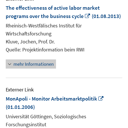
The effectiveness of active labor market
In
programs over the business cycle
(01.08.2013)
neuem
Rheinisch-Westfälisches Institut für
Fenster
Wirtschaftsforschung
öffnen
Kluve, Jochen, Prof. Dr.
Quelle: Projektinformation beim RWI
mehr Informationen
Externer Link
In
MonApoli - Monitor Arbeitsmarktpolitik
neuem
(01.01.2006)
Fenster
Universität Göttingen, Soziologisches
öffnen
Forschungsinstitut