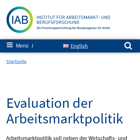
Springe
zum
Inhalt
Suchen nach:
≡
English
Menü
✘
Startseite
Evaluation der
Arbeitsmarktpolitik
Arbeitsmarktpolitik soll neben der Wirtschafts- und