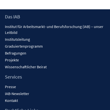
Footer
Das IAB
Inhalt
Institut für Arbeitsmarkt- und Berufsforschung (IAB) – unser
Leitbild
Institutsleitung
Graduiertenprogramm
Befragungen
Projekte
Wissenschaftlicher Beirat
Services
Presse
IAB-Newsletter
Kontakt