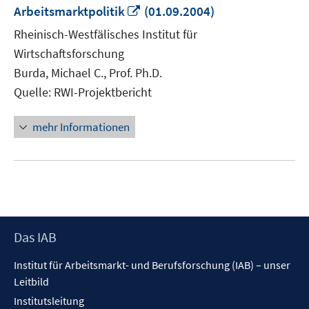
In
Arbeitsmarktpolitik
(01.09.2004)
neuem
Rheinisch-Westfälisches Institut für
Fenster
Wirtschaftsforschung
öffnen
Burda, Michael C., Prof. Ph.D.
Quelle: RWI-Projektbericht
mehr Informationen
Footer
Das IAB
Inhalt
Institut für Arbeitsmarkt- und Berufsforschung (IAB) – unser
Leitbild
Institutsleitung