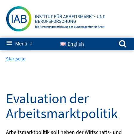
Springe
zum
Inhalt
Suchen nach:
≡
English
Menü
✘
Startseite
Evaluation der
Arbeitsmarktpolitik
Arbeitsmarktpolitik soll neben der Wirtschafts- und