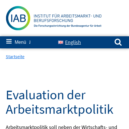
Springe
zum
Inhalt
Suchen nach:
≡
English
Menü
✘
Startseite
Evaluation der
Arbeitsmarktpolitik
Arbeitsmarktpolitik soll neben der Wirtschafts- und