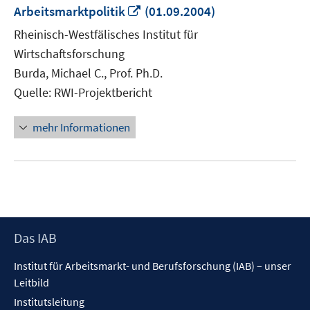
In
Arbeitsmarktpolitik
(01.09.2004)
neuem
Rheinisch-Westfälisches Institut für
Fenster
Wirtschaftsforschung
öffnen
Burda, Michael C., Prof. Ph.D.
Quelle: RWI-Projektbericht
mehr Informationen
Footer
Das IAB
Inhalt
Institut für Arbeitsmarkt- und Berufsforschung (IAB) – unser
Leitbild
Institutsleitung