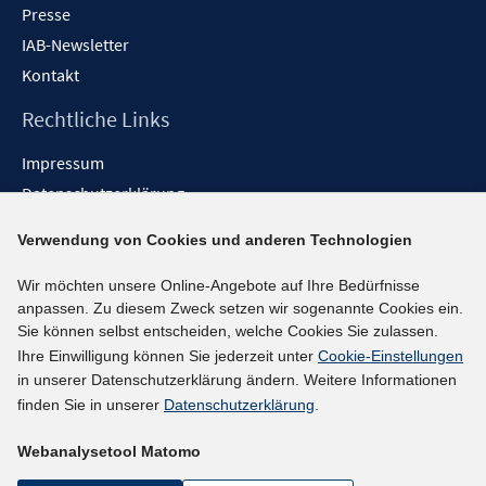
Presse
IAB-Newsletter
Kontakt
Rechtliche Links
Impressum
Datenschutzerklärung
Erklärung zur Barrierefreiheit
Verwendung von Cookies und anderen Technologien
Barrieren melden
Wir möchten unsere Online-Angebote auf Ihre Bedürfnisse
Social-Media-Kanäle
anpassen. Zu diesem Zweck setzen wir sogenannte Cookies ein.
Sie können selbst entscheiden, welche Cookies Sie zulassen.
BlueSky
Ihre Einwilligung können Sie jederzeit unter
Cookie-Einstellungen
YouTube
in unserer Datenschutzerklärung ändern. Weitere Informationen
LinkedIn
finden Sie in unserer
Datenschutzerklärung
.
XING
Webanalysetool Matomo
kununu