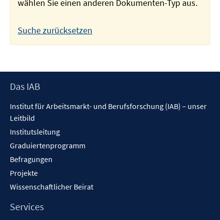
wählen Sie einen anderen Dokumenten-Typ aus.
Suche zurücksetzen
Footer
Das IAB
Inhalt
Institut für Arbeitsmarkt- und Berufsforschung (IAB) – unser
Leitbild
Institutsleitung
Graduiertenprogramm
Befragungen
Projekte
Wissenschaftlicher Beirat
Services