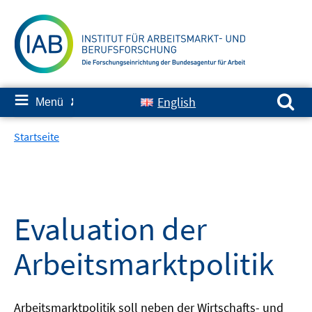
Springe
zum
Inhalt
Suchen nach:
≡
English
Menü
✘
Startseite
Evaluation der
Arbeitsmarktpolitik
Arbeitsmarktpolitik soll neben der Wirtschafts- und