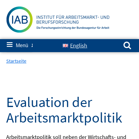
Springe
zum
Inhalt
Suchen nach:
≡
English
Menü
✘
Startseite
Evaluation der
Arbeitsmarktpolitik
Arbeitsmarktpolitik soll neben der Wirtschafts- und