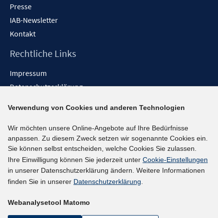
Presse
IAB-Newsletter
Kontakt
Rechtliche Links
Impressum
Datenschutzerklärung
Erklärung zur Barrierefreiheit
Verwendung von Cookies und anderen Technologien
Barrieren melden
Wir möchten unsere Online-Angebote auf Ihre Bedürfnisse
Social-Media-Kanäle
anpassen. Zu diesem Zweck setzen wir sogenannte Cookies ein.
Sie können selbst entscheiden, welche Cookies Sie zulassen.
BlueSky
Ihre Einwilligung können Sie jederzeit unter
Cookie-Einstellungen
YouTube
in unserer Datenschutzerklärung ändern. Weitere Informationen
LinkedIn
finden Sie in unserer
Datenschutzerklärung
.
XING
Webanalysetool Matomo
kununu