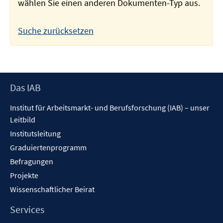
wählen Sie einen anderen Dokumenten-Typ aus.
Suche zurücksetzen
Footer
Das IAB
Inhalt
Institut für Arbeitsmarkt- und Berufsforschung (IAB) – unser
Leitbild
Institutsleitung
Graduiertenprogramm
Befragungen
Projekte
Wissenschaftlicher Beirat
Services