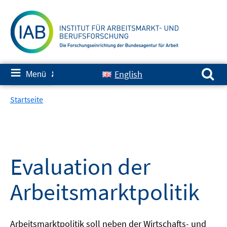
Springe
zum
Inhalt
Suchen nach:
≡
English
Menü
✘
Startseite
Evaluation der
Arbeitsmarktpolitik
Arbeitsmarktpolitik soll neben der Wirtschafts- und