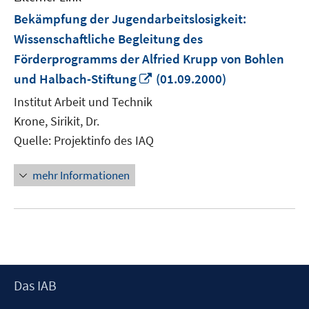
Bekämpfung der Jugendarbeitslosigkeit:
Wissenschaftliche Begleitung des
Förderprogramms der Alfried Krupp von Bohlen
In
und Halbach-Stiftung
(01.09.2000)
neuem
Institut Arbeit und Technik
Fenster
Krone, Sirikit, Dr.
öffnen
Quelle: Projektinfo des IAQ
mehr Informationen
Footer
Das IAB
Inhalt