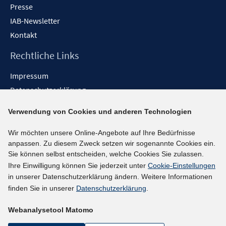
Presse
IAB-Newsletter
Kontakt
Rechtliche Links
Impressum
Datenschutzerklärung
Erklärung zur Barrierefreiheit
Verwendung von Cookies und anderen Technologien
Barrieren melden
Wir möchten unsere Online-Angebote auf Ihre Bedürfnisse
Social-Media-Kanäle
anpassen. Zu diesem Zweck setzen wir sogenannte Cookies ein.
Sie können selbst entscheiden, welche Cookies Sie zulassen.
BlueSky
Ihre Einwilligung können Sie jederzeit unter
Cookie-Einstellungen
YouTube
in unserer Datenschutzerklärung ändern. Weitere Informationen
LinkedIn
finden Sie in unserer
Datenschutzerklärung
.
XING
Webanalysetool Matomo
kununu