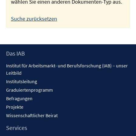
wählen Sie einen anderen Dokumenten-Typ aus.
Suche zurücksetzen
Footer
Das IAB
Inhalt
Institut für Arbeitsmarkt- und Berufsforschung (IAB) – unser
Leitbild
Institutsleitung
Graduiertenprogramm
Befragungen
Projekte
Wissenschaftlicher Beirat
Services