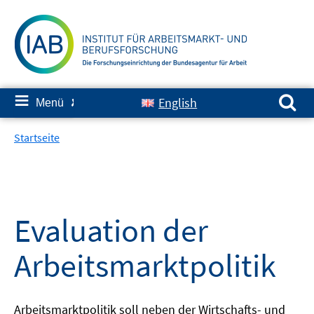
Springe
zum
Inhalt
Suchen nach:
≡
English
Menü
✘
Startseite
Evaluation der
Arbeitsmarktpolitik
Arbeitsmarktpolitik soll neben der Wirtschafts- und