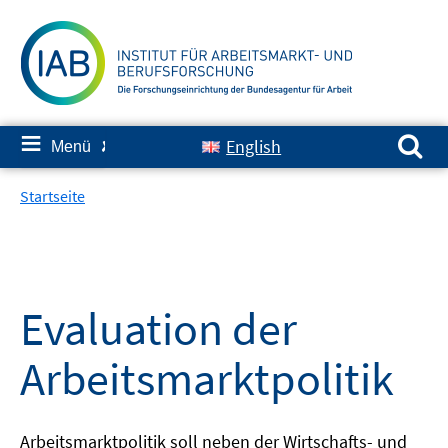
Springe
zum
Inhalt
Suchen nach:
≡
English
Menü
✘
Startseite
Evaluation der
Arbeitsmarktpolitik
Arbeitsmarktpolitik soll neben der Wirtschafts- und