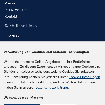
Presse
IAB-Newsletter
Kontakt
Rechtliche Links
Impressum
Datenschutzerklärung
Erklärung zur Barrierefreiheit
Verwendung von Cookies und anderen Technologien
Barrieren melden
Wir möchten unsere Online-Angebote auf Ihre Bedürfnisse
Social-Media-Kanäle
anpassen. Zu diesem Zweck setzen wir sogenannte Cookies ein.
Sie können selbst entscheiden, welche Cookies Sie zulassen.
BlueSky
Ihre Einwilligung können Sie jederzeit unter
Cookie-Einstellungen
YouTube
in unserer Datenschutzerklärung ändern. Weitere Informationen
LinkedIn
finden Sie in unserer
Datenschutzerklärung
.
XING
Webanalysetool Matomo
kununu