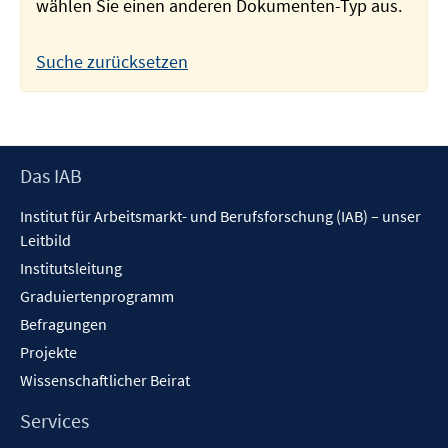
wählen Sie einen anderen Dokumenten-Typ aus.
Suche zurücksetzen
Footer
Das IAB
Inhalt
Institut für Arbeitsmarkt- und Berufsforschung (IAB) – unser
Leitbild
Institutsleitung
Graduiertenprogramm
Befragungen
Projekte
Wissenschaftlicher Beirat
Services